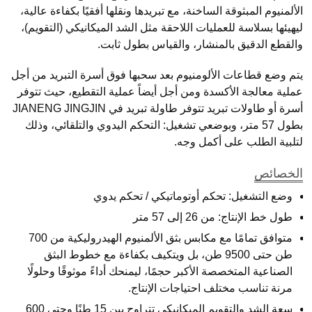
الألمنيوم المبثوقة الساخنة، مع تبريدها ونقلها أفقيًا بكفاءة عالية،
ليهيئها بسلاسة للعمليات اللاحقة مثل الشد الميكانيكي (التقويم)،
والقطع الدقيق بالمنشار، والقياس بطول ثابت.
يتم وضع قطاعات الألومنيوم بعد سحبها فوق أسرة التبريد من أجل
عملية معالجة الأكسدة ومن أجل أيضاً عملية التقطيع، حيث تتوفر
أسرة أو طاولات تبريد تتوفر طاولة تبريد في JIANENG JINGJIN
بطول 57 متر، وبوضعي تشغيل: التحكم اليدوي والتلقائي، وذلك
لتلبية الطلب على أكمل وجه.
الخصائص
وضع التشغيل: تحكم أوتوماتيكي / تحكم يدوي
طول خط الإنتاج: من 26 إلى 57 متر
متوافق تمامًا مع مكابس بثق الألمنيوم الهيدروليكية من 700
طن حتى 9500 طن، بل ويتكيف بكفاءة مع خطوط البثق
الصناعية المتخصصة الأكبر حجمًا، ليمنحك أداءً موثوقًا وحلولًا
مرنة تناسب مختلف احتياجات الإنتاج.
سعة الشد والتقويم الميكانيكي تتراوح بين 15 طنًا وحتى 600