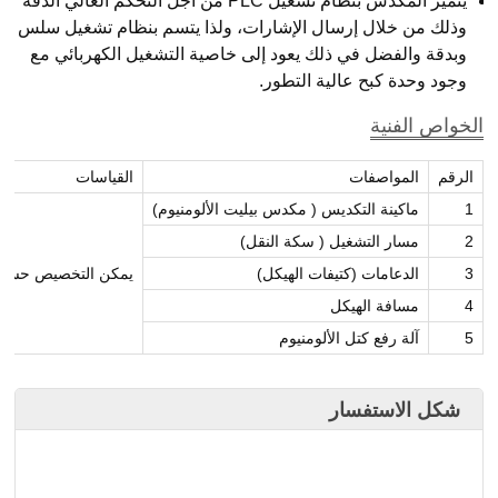
يتميز المكدس بنظام تشغيل PLC من أجل التحكم العالي الدقة
وذلك من خلال إرسال الإشارات، ولذا يتسم بنظام تشغيل سلس
وبدقة والفضل في ذلك يعود إلى خاصية التشغيل الكهربائي مع
وجود وحدة كبح عالية التطور.
الخواص الفنية
الرقم
المواصفات
القياسات
1
ماكينة التكديس ( مكدس بيليت الألومنيوم)
2
مسار التشغيل ( سكة النقل)
3
الدعامات (كتيفات الهيكل)
يمكن التخصيص حسب
4
مسافة الهيكل
5
آلة رفع كتل الألومنيوم
شكل الاستفسار