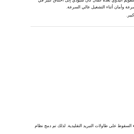
غيل سريعة. الاعتماد على التقويم اليدوي بعدة عمال كان سيؤدي إلى اختناق كبير في
عة وأمان أثناء التشغيل عالي السرعة.
بير.
ء السقوط على طاولات التبريد التقليدية. لذلك تم دمج نظام