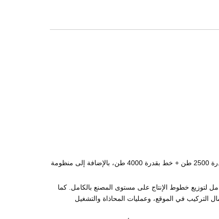
6 خطوط بقدرة 700 طن + 22 خط بقدرة 1250 طن + 13 خط بقدرة 1450 طن + خطان بقدرة 1800 طن + خط بقدرة 2500 طن + خط بقدرة 4000 طن، بالإضافة إلى منظومة
ل لتوزيع خطوط الإنتاج على مستوى المصنع بالكامل. كما
مال التركيب في الموقع، وعمليات المحاذاة والتشغيل