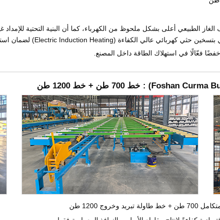
ف الغاز الطبيعي أعلى بشكل ملحوظ من الكهرباء، كما أن البنية التحتية للإمداد غ
Electric Inductio) لضمان استقرار التشغيل وتقليل استهلاك الطاقة.
ضًا فعّالًا في استهلاك الطاقة داخل المصنع.
Foshan Curma Bui
) : خط 700 طن + خط 1200 طن
صادية كفاءةً لإنتاج مقاطع الأبواب والنوافذ المعمارية فقط