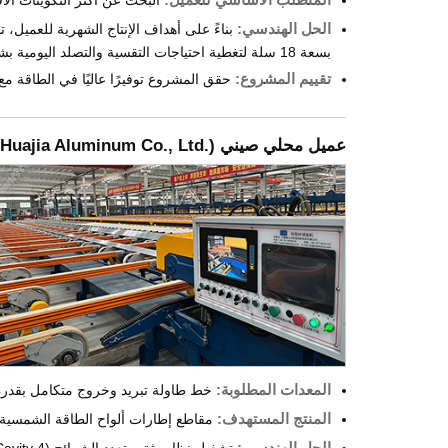
الحل الهندسي:
بسعة 18 سلة لتغطية احتياجات التقسية والتصلد اليومية بشكل مركزي.
تقييم المشروع:
حقق المشروع توفيرًا عاليًا في الطاقة مع 
عميل محلي صيني (
 Huajia Aluminum Co., Ltd.
المعدات المطلوبة:
خط طاولة تبريد وخروج متكامل بقدرة 6300 طن، مزود بنظام تقويم شبه آلي يتم التحكم به بواسطة مشغل 
المنتج المستهدف:
مقاطع إطارات ألواح الطاقة الشمسية (بثق م
الحل الهندسي: