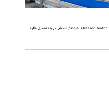
نظرًا لتنوع كبير في أشكال وتصاميم المقاطع لدى العميل، تم اقتراح استخدام فرن تسخين بليت أحادي القطعة (Single-Billet Fast Heating Furnace) لضمان مرونة تشغيل عالية