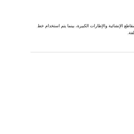
م اعتماد حل متعدد الخطوط. حيث يُستخدم خط 1150 طن بكفاءة لإنتاج المقاطع الإنشائية والإطارات الكبيرة، بينما يتم استخدام خط