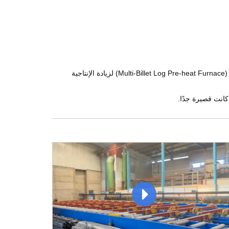
نظرًا لأن أشكال المقاطع وأبعادها لدى العميل موحّدة إلى حد كبير، تم اقتراح تجهيز الخط بفرن تسخين بليت متعدد القطع (Multi-Billet Log Pre-heat Furnace) لزيادة الإنتاجية
كانت قصيرة جدًا.