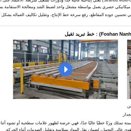
تشغيل نظام بثق متعدد الشرائح (4 Strands Multi-Cavity) يعني إنتاجية عالية جدًا ودورات تش
يم ميكانيكي حصري يعمل بواسطة مشغل واحد لضبط الشد ومعالجة الاستقامة بسر
ي تحسين جودة المقاطع، رفع سرعة خط الإنتاج، وتقليل تكاليف العمالة بشكل ك
Foshan Nanha
) : خط تبريد ثقيل
جدار
متة تمتلك وزنًا خطيًا عاليًا جدًا، فهي عرضة لظهور علامات سطحية أو تشوه أثنا
وى عالي التحمل، لضمان نقل المواد بسلاسة وتقليل الصدمات أثناء الحركة.