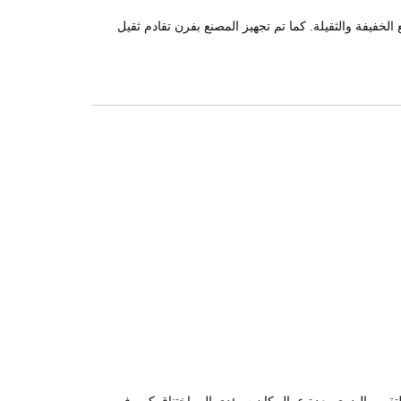
ن و1200 طن) لتوزيع الإنتاج بمرونة بين المقاطع الخفيفة والثقيلة. كما تم تجهيز المصنع بفرن تقادم ثقيل