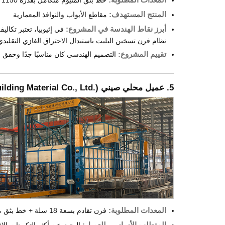
المنتج المستهدف:
مقاطع الأبواب والنوافذ المعمارية
أبرز نقاط الهندسة في المشروع:
في إثيوبيا، تعتبر تكالي
نظام فرن تسخين البليت باستبدال الاحتراق الغازي التقليدي بتسخين حثي كهربائي عالي الكفاءة (n Heating
تقييم المشروع:
التصميم الهندسي كان مناسبًا جدًا وحقق خف
5. عميل محلي صيني (
lding Material Co., Ltd.
المعدات المطلوبة:
فرن تقادم بسعة 18 سلة + خط بثق متكامل 700 طن + خط طاولة تبريد وخروج 1200 طن
المتطلب الأساسي للعميل:
البحث عن أكثر التكوينات الاقت