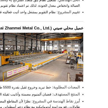
العمالة وانخفاض معدل الجودة. لذلك تم اعتماد نظام تقو
تقييم المشروع:
نظام التقويم بمشغل واحد أثبت فعاليته ف
عميل محلي صيني (
i Zhanmei Metal Co., Ltd.
المعدات المطلوبة:
خط تبريد وخروج ثقيل بقدرة 5500 طن
المنتج المستهدف:
قضبان ألمنيوم مصمتة وأنابيب ثقيلة ال
أبرز نقاط الهندسة في المشروع:
نظرًا لأن المقاطع المص
طاولات رفع متزامنة أوتوماتيكية مع نظام دعم أسطواني مق