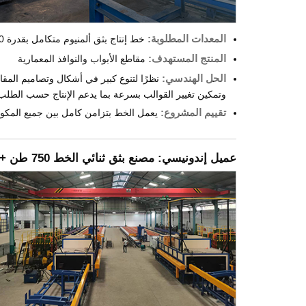
المعدات المطلوبة:
خط إنتاج بثق ألمنيوم متكامل بقدرة 1100 طن + فرن تقادم دفعات بسعة 9 سلال
المنتج المستهدف:
مقاطع الأبواب والنوافذ المعمارية
الحل الهندسي:
وتمكين تغيير القوالب بسرعة بما يدعم الإنتاج حسب الطلب
تقييم المشروع:
يعمل الخط بتزامن كامل بين جميع المكونات، مما ي
عميل إندونيسي: مصنع بثق ثنائي الخط 750 طن + 1150 طن